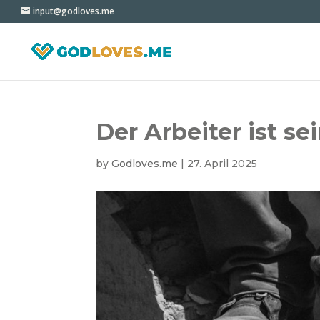
input@godloves.me
Der Arbeiter ist s
by
Godloves.me
|
27. April 2025