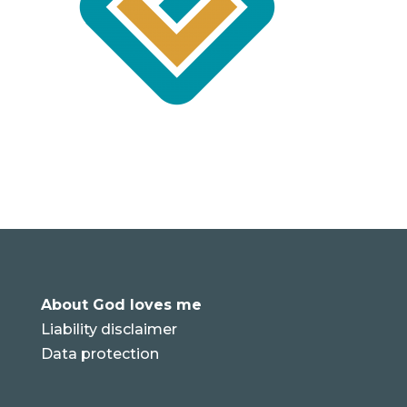
r
About God loves me
Liability disclaimer
Data protection