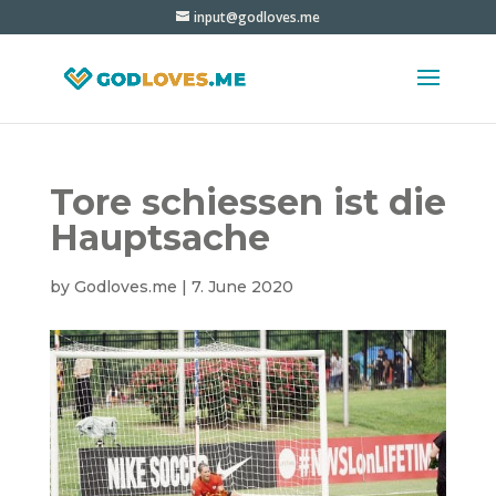
input@godloves.me
Tore schiessen ist die
Hauptsache
by
Godloves.me
|
7. June 2020