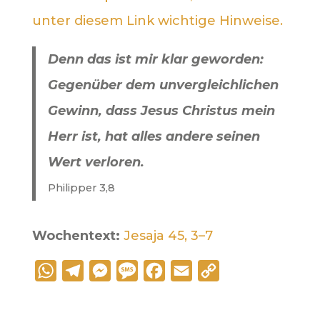
unter diesem Link wichtige Hinweise.
Denn das ist mir klar geworden:
Gegenüber dem unvergleichlichen
Gewinn, dass Jesus Christus mein
Herr ist, hat alles andere seinen
Wert verloren.
Philipper 3,8
Wochentext:
Jesaja 45, 3–7
W
T
M
M
F
E
C
h
e
e
e
a
m
o
a
l
s
s
c
a
p