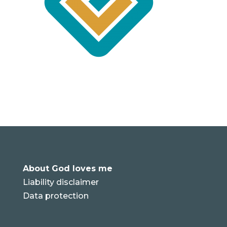
r
About God loves me
Liability disclaimer
Data protection