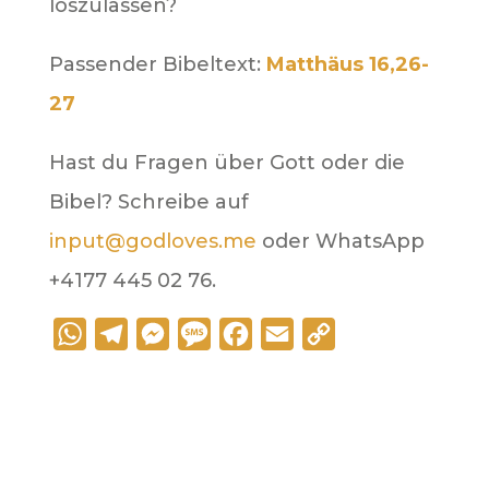
loszulassen?
Passender Bibeltext:
Matthäus 16,26-
27
Hast du Fragen über Gott oder die
Bibel? Schreibe auf
input@godloves.me
oder WhatsApp
+4177 445 02 76.
W
T
M
M
F
E
C
h
e
e
e
a
m
o
a
l
s
s
c
a
p
t
e
s
s
e
i
y
s
g
e
a
b
l
L