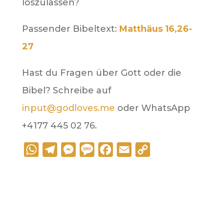
loszulassen?
Passender Bibeltext:
Matthäus 16,26-
27
Hast du Fragen über Gott oder die
Bibel? Schreibe auf
input@godloves.me
oder WhatsApp
+4177 445 02 76.
W
T
M
M
F
E
C
h
e
e
e
a
m
o
a
l
s
s
c
a
p
t
e
s
s
e
i
y
s
g
e
a
b
l
L